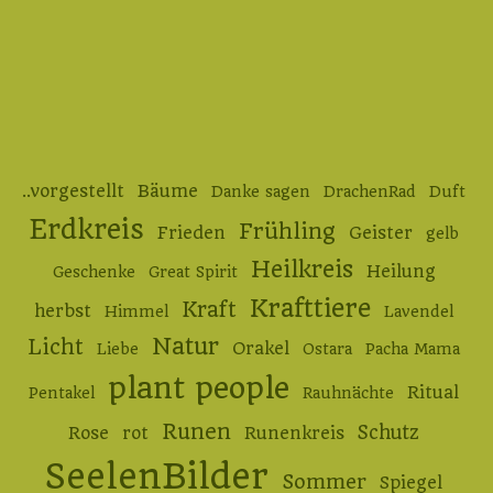
..vorgestellt
Bäume
Danke sagen
DrachenRad
Duft
Erdkreis
Frühling
Frieden
Geister
gelb
Heilkreis
Heilung
Geschenke
Great Spirit
Krafttiere
Kraft
herbst
Himmel
Lavendel
Natur
Licht
Orakel
Liebe
Ostara
Pacha Mama
plant people
Ritual
Pentakel
Rauhnächte
Runen
Schutz
Rose
rot
Runenkreis
SeelenBilder
Sommer
Spiegel