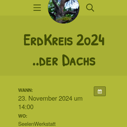
Zum
Mobile Menü
Suche
Inhalt
springen
SeelenWerkst
ErdKreis 2o24
..der Dachs
WANN:
23. November 2024 um
14:00
WO:
SeelenWerkstatt