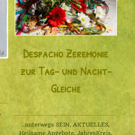
Despacho Zeremonie
zur Tag- und Nacht-
Gleiche
,
..unterwegs SEIN
,
AKTUELLES
,
Heilsame Angebote
,
JahresKreis
,