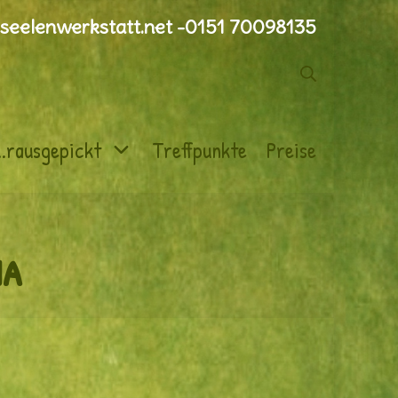
seelenwerkstatt.net -0151 70098135
Suche
..rausgepickt
Treffpunkte
Preise
ma