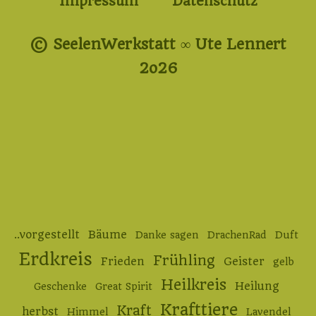
Impressum
Datenschutz
© SeelenWerkstatt ∞ Ute Lennert
2o26
..vorgestellt
Bäume
Danke sagen
DrachenRad
Duft
Erdkreis
Frühling
Frieden
Geister
gelb
Heilkreis
Heilung
Geschenke
Great Spirit
Krafttiere
Kraft
herbst
Himmel
Lavendel