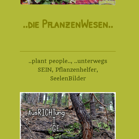
..die PflanzenWesen..
..plant people..
,
..unterwegs
SEIN
,
Pflanzenhelfer
,
SeelenBilder