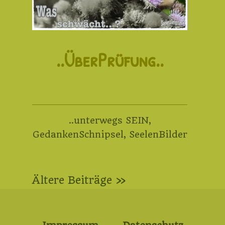
..ÜberPrüfung..
..unterwegs SEIN
,
GedankenSchnipsel
,
SeelenBilder
Beitragsnavigation
Ältere Beiträge »