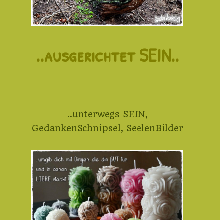
..ausgerichtet SEIN..
..unterwegs SEIN
,
GedankenSchnipsel
,
SeelenBilder