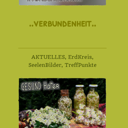
..verbundenheit..
AKTUELLES
,
ErdKreis
,
SeelenBilder
,
TreffPunkte