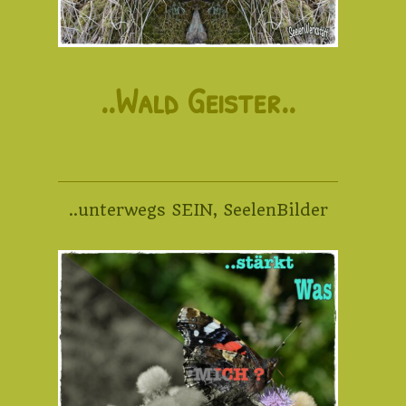
..Wald Geister..
..unterwegs SEIN
,
SeelenBilder