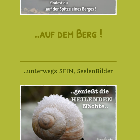
..auf dem Berg !
..unterwegs SEIN
,
SeelenBilder