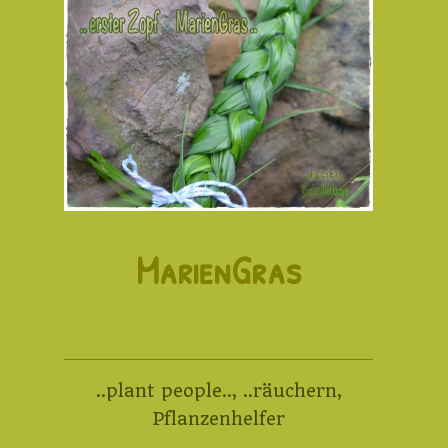
MarienGras
..plant people..
,
..räuchern
,
Pflanzenhelfer