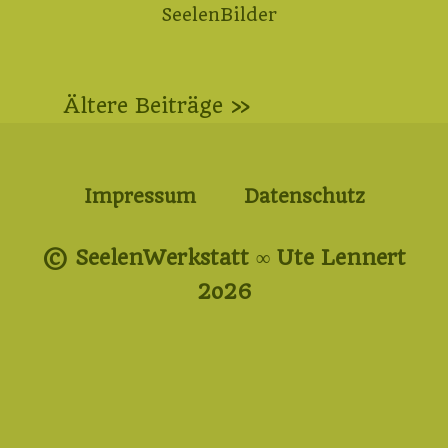
SeelenBilder
Beitragsnavigation
Ältere Beiträge »
Impressum
Datenschutz
© SeelenWerkstatt ∞ Ute Lennert
2o26