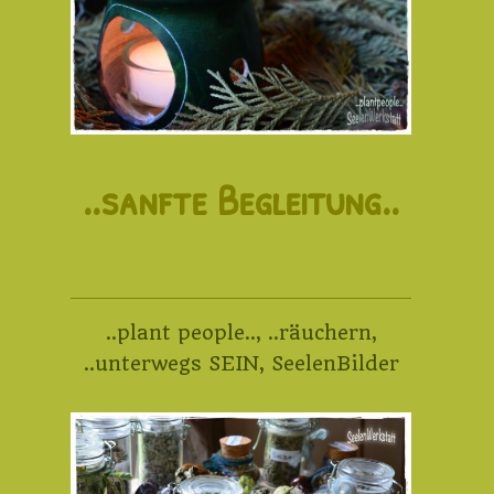
..sanfte Begleitung..
..plant people..
,
..räuchern
,
..unterwegs SEIN
,
SeelenBilder