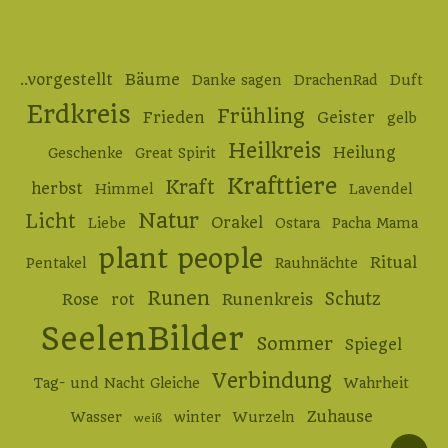
..vorgestellt
Bäume
Danke sagen
DrachenRad
Duft
Erdkreis
Frühling
Frieden
Geister
gelb
Heilkreis
Heilung
Geschenke
Great Spirit
Krafttiere
Kraft
herbst
Himmel
Lavendel
Natur
Licht
Orakel
Liebe
Ostara
Pacha Mama
plant people
Ritual
Pentakel
Rauhnächte
Runen
Schutz
Rose
rot
Runenkreis
SeelenBilder
Sommer
Spiegel
Verbindung
Tag- und Nacht Gleiche
Wahrheit
Zuhause
Wasser
winter
Wurzeln
weiß