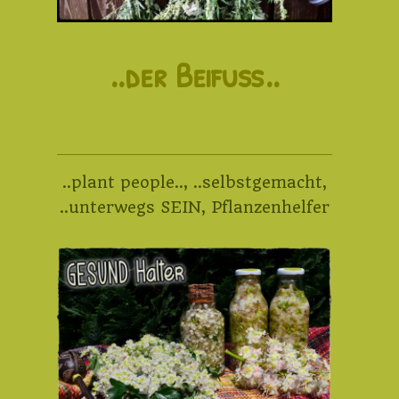
..der Beifuß..
..plant people..
,
..selbstgemacht
,
..unterwegs SEIN
,
Pflanzenhelfer