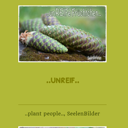
..unreif..
..plant people..
,
SeelenBilder