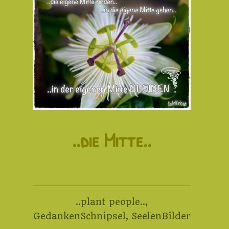
..die Mitte..
..plant people..
,
GedankenSchnipsel
,
SeelenBilder