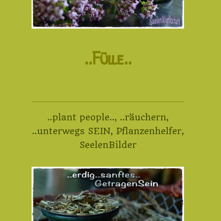
..Fülle..
..plant people..
,
..räuchern
,
..unterwegs SEIN
,
Pflanzenhelfer
,
SeelenBilder