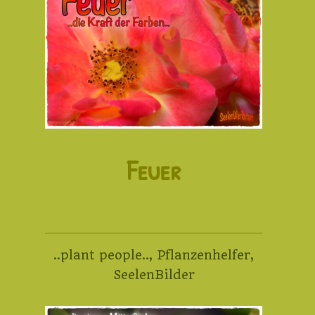
Feuer
..plant people..
,
Pflanzenhelfer
,
SeelenBilder