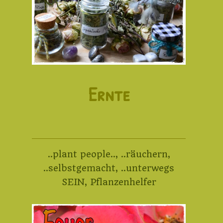
Ernte
..plant people..
,
..räuchern
,
..selbstgemacht
,
..unterwegs
SEIN
,
Pflanzenhelfer