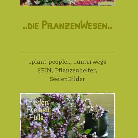
..die PflanzenWesen..
..plant people..
,
..unterwegs
SEIN
,
Pflanzenhelfer
,
SeelenBilder