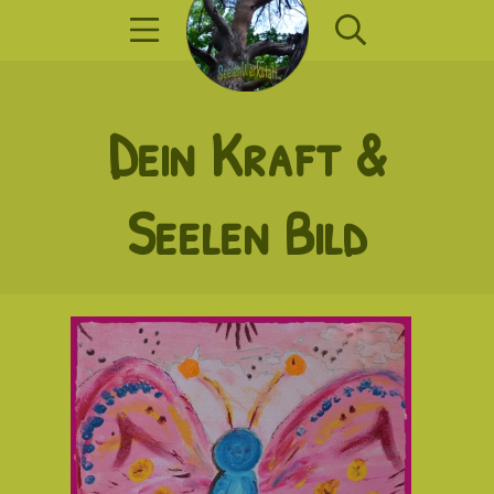
Zum
Mobile Menü
Suche
Inhalt
springen
SeelenWerkst
Dein Kraft &
Seelen Bild