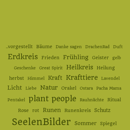
..vorgestellt
Bäume
Danke sagen
DrachenRad
Duft
Erdkreis
Frühling
Frieden
Geister
gelb
Heilkreis
Heilung
Geschenke
Great Spirit
Krafttiere
Kraft
herbst
Himmel
Lavendel
Natur
Licht
Orakel
Liebe
Ostara
Pacha Mama
plant people
Ritual
Pentakel
Rauhnächte
Runen
Schutz
Rose
rot
Runenkreis
SeelenBilder
Sommer
Spiegel