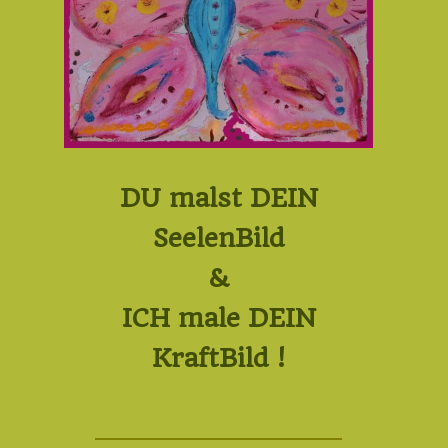
DU malst DEIN
SeelenBild
&
ICH male DEIN
KraftBild !