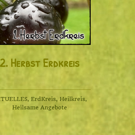
2. Herbst Erdkreis
KTUELLES
,
ErdKreis
,
Heilkreis
,
Heilsame Angebote