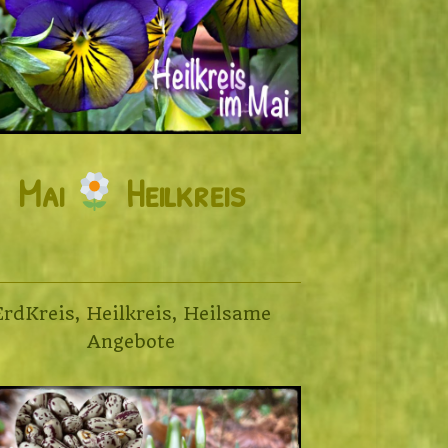
Mai
Heilkreis
ErdKreis
,
Heilkreis
,
Heilsame
Angebote