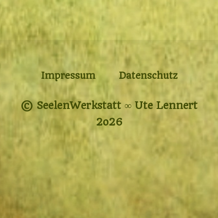
Impressum
Datenschutz
© SeelenWerkstatt ∞ Ute Lennert
2o26