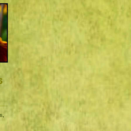
s
s
,