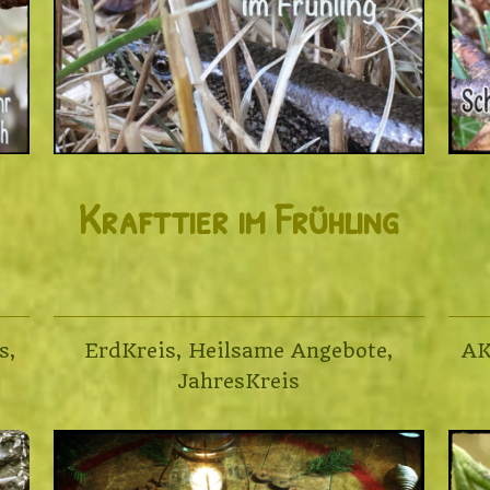
Krafttier im Frühling
A
s
,
ErdKreis
,
Heilsame Angebote
,
JahresKreis