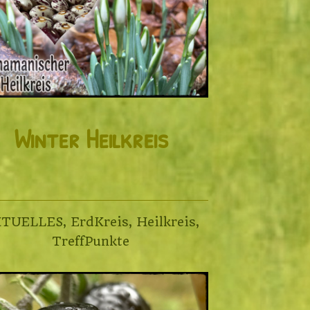
Winter Heilkreis
KTUELLES
,
ErdKreis
,
Heilkreis
,
TreffPunkte