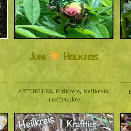
Juni
Heilkreis
AKTUELLES
,
ErdKreis
,
Heilkreis
,
TreffPunkte