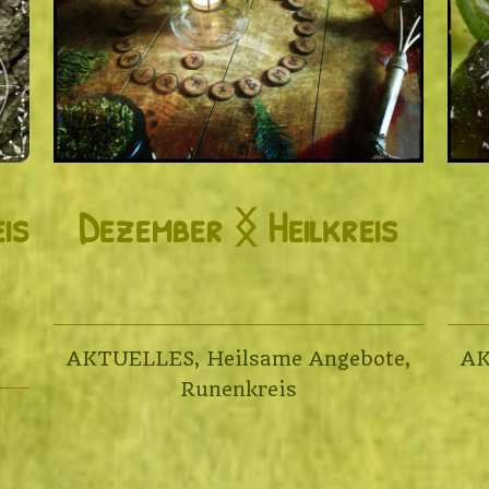
is
Dezember ᛝ Heilkreis
AKTUELLES
,
Heilsame Angebote
,
A
Runenkreis