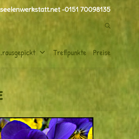
seelenwerkstatt.net -0151 70098135
Suche
..rausgepickt
Treffpunkte
Preise
e