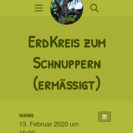
Zum
Mobile Menü
Suche
Inhalt
springen
SeelenWerkst
ErdKreis zum
Schnuppern
(ermäßigt)
WANN:
13. Februar 2020 um
19:00