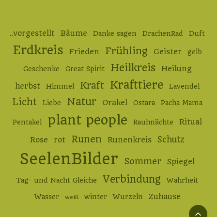
..vorgestellt
Bäume
Danke sagen
DrachenRad
Duft
Erdkreis
Frühling
Frieden
Geister
gelb
Heilkreis
Heilung
Geschenke
Great Spirit
Krafttiere
Kraft
herbst
Himmel
Lavendel
Natur
Licht
Orakel
Liebe
Ostara
Pacha Mama
plant people
Ritual
Pentakel
Rauhnächte
Runen
Schutz
Rose
rot
Runenkreis
SeelenBilder
Sommer
Spiegel
Verbindung
Tag- und Nacht Gleiche
Wahrheit
Zuhause
Wasser
winter
Wurzeln
weiß
Ba