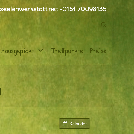
seelenwerkstatt.net -0151 70098135
Suche
..rausgepickt
Treffpunkte
Preise
u
Kalender