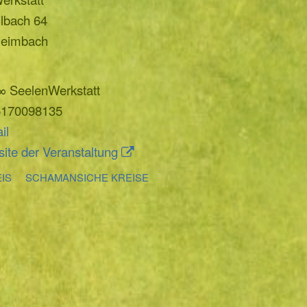
ilbach 64
Heimbach
∞ SeelenWerkstatt
170098135
il
ite der Veranstaltung
IS
SCHAMANSICHE KREISE