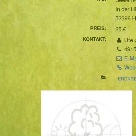
In der H
52396 
PREIS:
25 €
KONTAKT:
Ute 
4915
E-Ma
Webs
ERDKRE