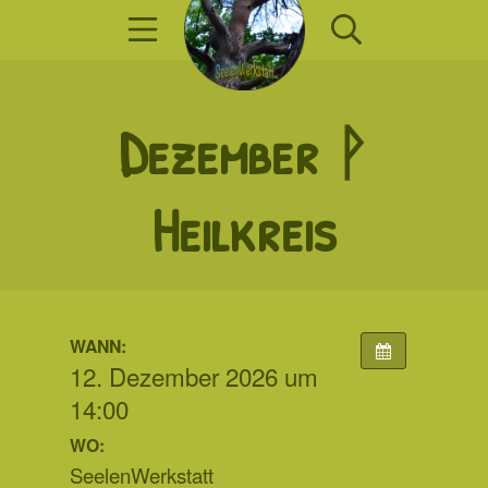
Zum
Mobile Menü
Suche
Inhalt
springen
SeelenWerkst
Dezember ᚹ
Heilkreis
WANN:
12. Dezember 2026 um
14:00
WO:
SeelenWerkstatt