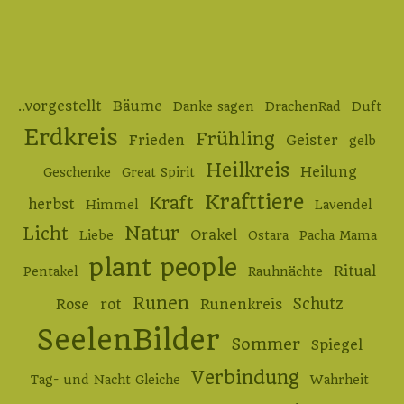
..vorgestellt
Bäume
Danke sagen
DrachenRad
Duft
Erdkreis
Frühling
Frieden
Geister
gelb
Heilkreis
Heilung
Geschenke
Great Spirit
Krafttiere
Kraft
herbst
Himmel
Lavendel
Natur
Licht
Orakel
Liebe
Ostara
Pacha Mama
plant people
Ritual
Pentakel
Rauhnächte
Runen
Schutz
Rose
rot
Runenkreis
SeelenBilder
Sommer
Spiegel
Verbindung
Tag- und Nacht Gleiche
Wahrheit