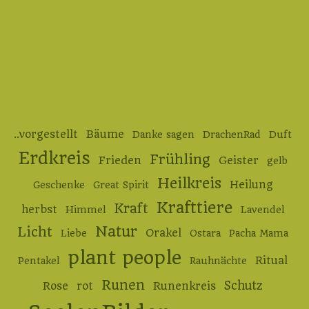
..vorgestellt
Bäume
Danke sagen
DrachenRad
Duft
Erdkreis
Frühling
Frieden
Geister
gelb
Heilkreis
Heilung
Geschenke
Great Spirit
Krafttiere
Kraft
herbst
Himmel
Lavendel
Natur
Licht
Orakel
Liebe
Ostara
Pacha Mama
plant people
Ritual
Pentakel
Rauhnächte
Runen
Schutz
Rose
rot
Runenkreis