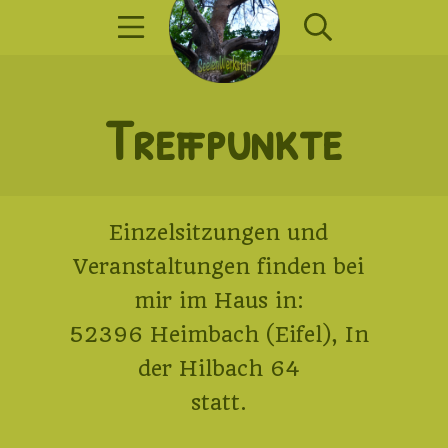
Zum
Mobile Menü
Suche
Inhalt
springen
SeelenWerkst
Treffpunkte
Einzelsitzungen und
Veranstaltungen finden bei
mir im Haus in:
52396 Heimbach (Eifel), In
der Hilbach 64
statt.