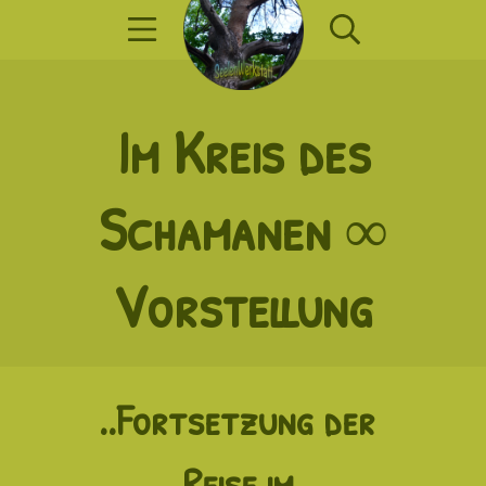
Zum
Mobile Menü
Suche
Inhalt
springen
SeelenWerkst
Im Kreis des
Schamanen ∞
Vorstellung
..Fortsetzung der
Reise im