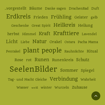
..vorgestellt
Bäume
Danke sagen
DrachenRad
Duft
Erdkreis
Frühling
Frieden
Geister
gelb
Heilkreis
Heilung
Geschenke
Great Spirit
Krafttiere
Kraft
herbst
Himmel
Lavendel
Natur
Licht
Orakel
Liebe
Ostara
Pacha Mama
plant people
Ritual
Pentakel
Rauhnächte
Runen
Schutz
Rose
rot
Runenkreis
SeelenBilder
Sommer
Spiegel
Verbindung
Tag- und Nacht Gleiche
Wahrheit
Zuhause
Wasser
winter
Wurzeln
weiß
Ba
to
To