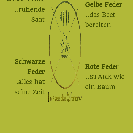
Gelbe Feder
..ruhende
..das Beet
Saat
bereiten
Schwarze
Rote Fede
r
Feder
..STARK wie
..alles hat
ein Baum
seine Zeit