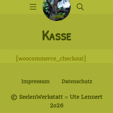
Zum
Mobile Menü
Suche
Inhalt
springen
SeelenWerkst
Kasse
[woocommerce_checkout]
Impressum
Datenschutz
© SeelenWerkstatt ∞ Ute Lennert
2o26