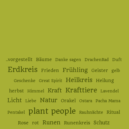
..vorgestellt
Bäume
Danke sagen
DrachenRad
Duft
Erdkreis
Frühling
Frieden
Geister
gelb
Heilkreis
Heilung
Geschenke
Great Spirit
Krafttiere
Kraft
herbst
Himmel
Lavendel
Natur
Licht
Orakel
Liebe
Ostara
Pacha Mama
plant people
Ritual
Pentakel
Rauhnächte
Runen
Schutz
Rose
rot
Runenkreis