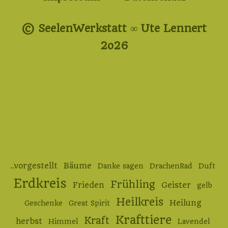
© SeelenWerkstatt ∞ Ute Lennert
2o26
..vorgestellt
Bäume
Danke sagen
DrachenRad
Duft
Erdkreis
Frühling
Frieden
Geister
gelb
Heilkreis
Heilung
Geschenke
Great Spirit
Krafttiere
Kraft
herbst
Himmel
Lavendel