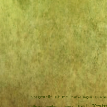
..vorgestellt
Bäume
Danke sagen
Drach
Kraft
Kraft