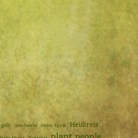
Heilkreis
gelb
Geschenke
Great Spirit
plant people