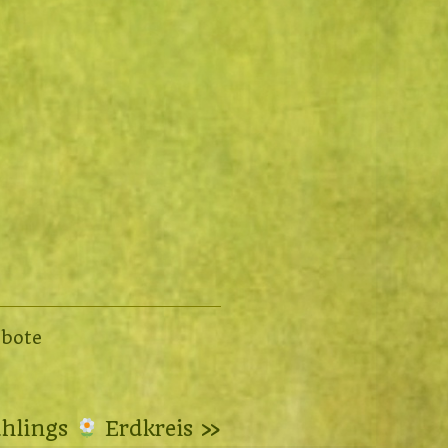
bote
ühlings
Erdkreis »