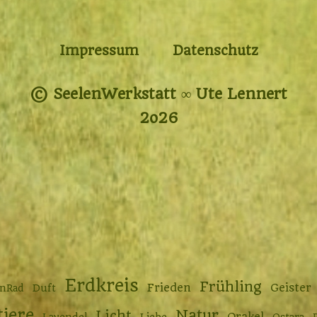
Impressum
Datenschutz
© SeelenWerkstatt ∞ Ute Lennert
2o26
Erdkreis
Frühling
Frieden
Geister
enRad
Duft
tiere
Natur
Licht