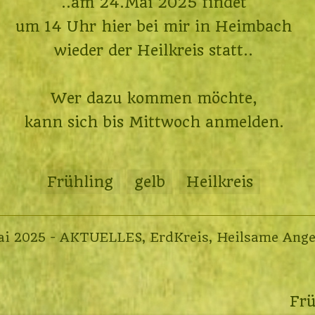
..am 24.Mai 2025 findet
um 14 Uhr hier bei mir in Heimbach
wieder der Heilkreis statt..
Wer dazu kommen möchte,
kann sich bis Mittwoch anmelden.
Frühling
gelb
Heilkreis
17.
ai 2025
-
AKTUELLES
,
ErdKreis
,
Heilsame Ange
Mai
2025
Fr