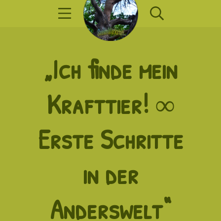
Zum
Mobile Menü
Suche
Inhalt
springen
SeelenWerkst
„Ich finde mein
Krafttier! ∞
Erste Schritte
in der
Anderswelt“