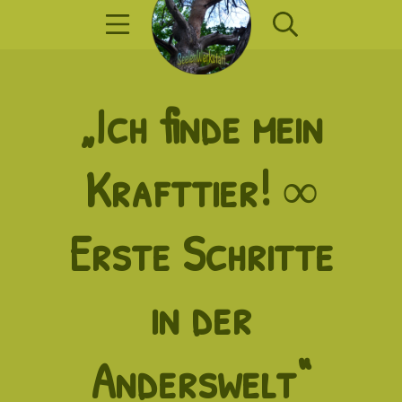
Zum
Mobile Menü
Suche
Inhalt
springen
SeelenWerkst
„Ich finde mein
Krafttier! ∞
Erste Schritte
in der
Anderswelt“