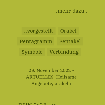
..
mehr dazu
..
..vorgestellt
Orakel
Pentagramm
Pentakel
Symbole
Verbindung
16.
29. November 2022
-
Januar
AKTUELLES
,
Heilsame
2023
Angebote
,
orakeln
..DEIN 2o23.. »