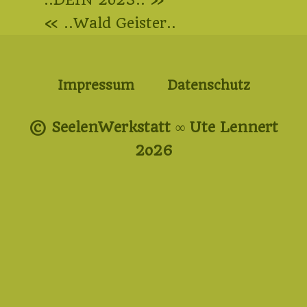
Beitragsnavigation
« ..Wald Geister..
Impressum
Datenschutz
© SeelenWerkstatt ∞ Ute Lennert
2o26