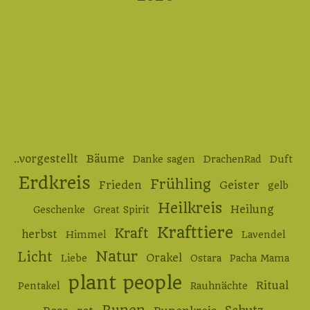
..vorgestellt
Bäume
Danke sagen
DrachenRad
Duft
Erdkreis
Frühling
Frieden
Geister
gelb
Heilkreis
Heilung
Geschenke
Great Spirit
Krafttiere
Kraft
herbst
Himmel
Lavendel
Natur
Licht
Orakel
Liebe
Ostara
Pacha Mama
plant people
Ritual
Pentakel
Rauhnächte