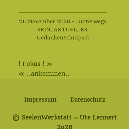
21.
21. November 2020
-
..unterwegs
November
SEIN
,
AKTUELLES
,
2020
GedankenSchnipsel
Beitragsnavigation
! Fokus ! »
« ..ankommen..
Impressum
Datenschutz
© SeelenWerkstatt ∞ Ute Lennert
2o26