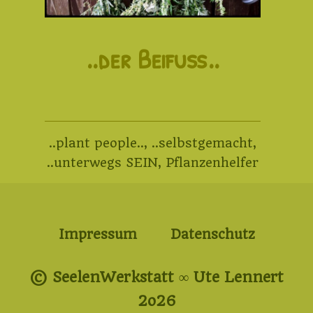
..der Beifuß..
..plant people..
,
..selbstgemacht
,
..unterwegs SEIN
,
Pflanzenhelfer
Impressum
Datenschutz
© SeelenWerkstatt ∞ Ute Lennert
2o26