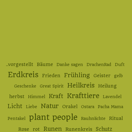
..vorgestellt
Bäume
Danke sagen
DrachenRad
Duft
Erdkreis
Frühling
Frieden
Geister
gelb
Heilkreis
Heilung
Geschenke
Great Spirit
Krafttiere
Kraft
herbst
Himmel
Lavendel
Natur
Licht
Orakel
Liebe
Ostara
Pacha Mama
plant people
Ritual
Pentakel
Rauhnächte
Runen
Schutz
Rose
rot
Runenkreis