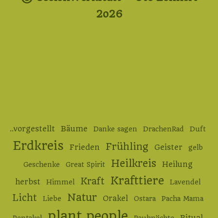
2o26
..vorgestellt
Bäume
Danke sagen
DrachenRad
Duft
Erdkreis
Frühling
Frieden
Geister
gelb
Heilkreis
Heilung
Geschenke
Great Spirit
Krafttiere
Kraft
herbst
Himmel
Lavendel
Natur
Licht
Orakel
Liebe
Ostara
Pacha Mama
plant people
Ritual
Pentakel
Rauhnächte