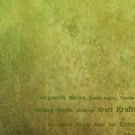
..vorgestellt
Bäume
Danke sagen
Drach
Kraft
Kraft
Heilung
herbst
Himmel
Rune
Ritual
Rose
rot
Rauhnächte