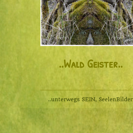
..Wald Geister..
..unterwegs SEIN
,
SeelenBilde