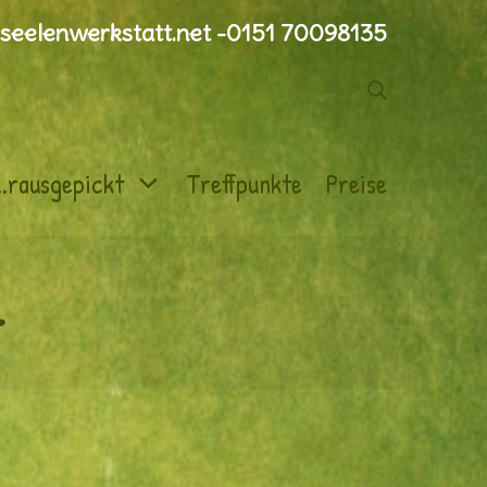
seelenwerkstatt.net -0151 70098135
Suche
..rausgepickt
Treffpunkte
Preise
t