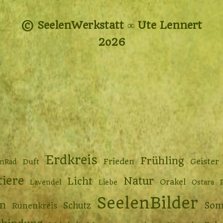
© SeelenWerkstatt ∞ Ute Lennert
2o26
Erdkreis
Frühling
Frieden
Geister
enRad
Duft
tiere
Natur
Licht
Orakel
Lavendel
Liebe
Ostara
SeelenBilder
n
Som
Schutz
Runenkreis