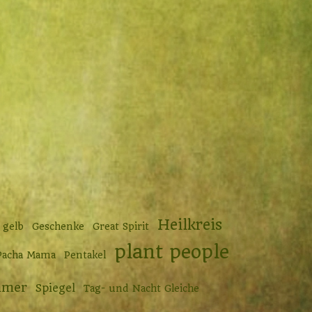
Heilkreis
gelb
Geschenke
Great Spirit
plant people
Pacha Mama
Pentakel
mer
Spiegel
Tag- und Nacht Gleiche