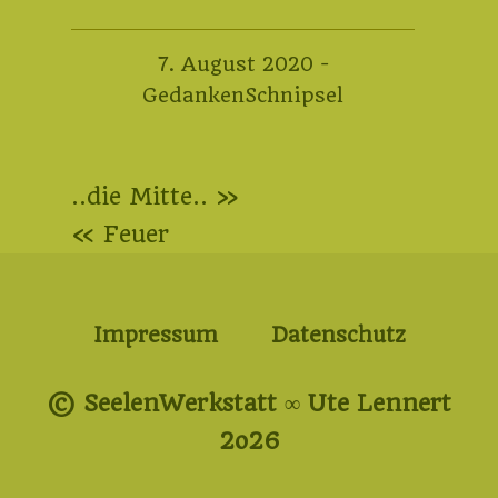
10.
7. August 2020
-
August
GedankenSchnipsel
2020
Beitragsnavigation
..die Mitte.. »
« Feuer
Impressum
Datenschutz
© SeelenWerkstatt ∞ Ute Lennert
2o26