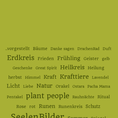
..vorgestellt
Bäume
Danke sagen
DrachenRad
Duft
Erdkreis
Frühling
Frieden
Geister
gelb
Heilkreis
Heilung
Geschenke
Great Spirit
Krafttiere
Kraft
herbst
Himmel
Lavendel
Natur
Licht
Orakel
Liebe
Ostara
Pacha Mama
plant people
Ritual
Pentakel
Rauhnächte
Runen
Schutz
Rose
rot
Runenkreis
SeelenBilder