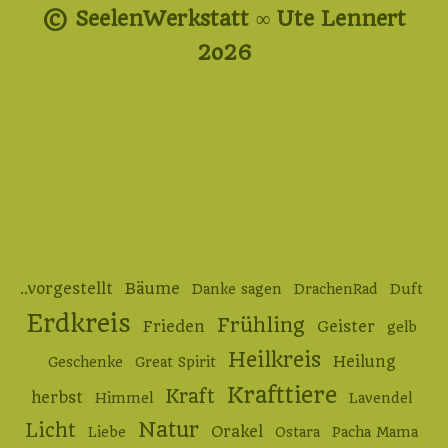
© SeelenWerkstatt ∞ Ute Lennert
2o26
..vorgestellt
Bäume
Danke sagen
DrachenRad
Duft
Erdkreis
Frühling
Frieden
Geister
gelb
Heilkreis
Heilung
Geschenke
Great Spirit
Krafttiere
Kraft
herbst
Himmel
Lavendel
Natur
Licht
Orakel
Liebe
Ostara
Pacha Mama