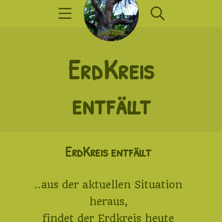
Zum
Mobile Menü
Suche
Inhalt
springen
SeelenWerkst
ErdKreis
entfällt
ErdKreis entfällt
..aus der aktuellen Situation
heraus,
findet der Erdkreis heute