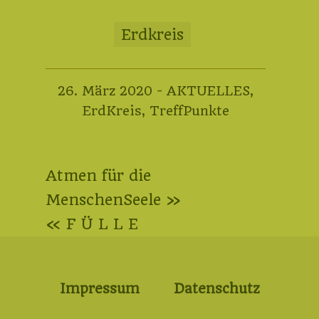
Erdkreis
15.
26. März 2020
-
AKTUELLES
,
Januar
ErdKreis
,
TreffPunkte
2023
Beitragsnavigation
Atmen für die
MenschenSeele »
« F Ü L L E
Impressum
Datenschutz