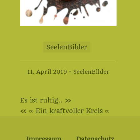
SeelenBilder
15.
11. April 2019
-
SeelenBilder
Januar
2023
Beitragsnavigation
Es ist ruhig.. »
« ∞ Ein kraftvoller Kreis ∞
Impressum
Datenschutz