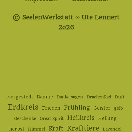
© SeelenWerkstatt ∞ Ute Lennert
2o26
..vorgestellt
Bäume
Danke sagen
DrachenRad
Duft
Erdkreis
Frühling
Frieden
Geister
gelb
Heilkreis
Heilung
Geschenke
Great Spirit
Krafttiere
Kraft
herbst
Himmel
Lavendel