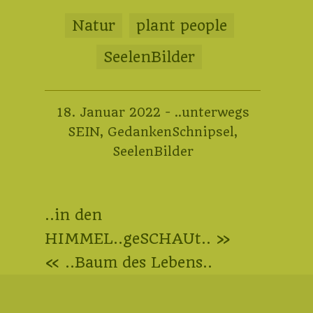
Natur
plant people
SeelenBilder
17.
18. Januar 2022
-
..unterwegs
Januar
SEIN
,
GedankenSchnipsel
,
2023
SeelenBilder
Beitragsnavigation
..in den
HIMMEL..geSCHAUt.. »
« ..Baum des Lebens..