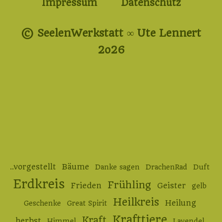
Impressum
Datenschutz
© SeelenWerkstatt ∞ Ute Lennert
2o26
..vorgestellt
Bäume
Danke sagen
DrachenRad
Duft
Erdkreis
Frühling
Frieden
Geister
gelb
Heilkreis
Heilung
Geschenke
Great Spirit
Krafttiere
Kraft
herbst
Himmel
Lavendel