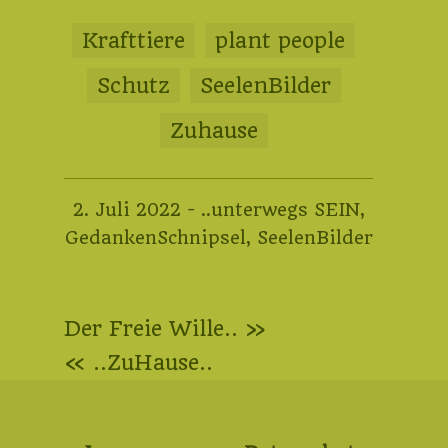
Krafttiere
plant people
Schutz
SeelenBilder
Zuhause
17.
2. Juli 2022
-
..unterwegs SEIN
,
Januar
GedankenSchnipsel
,
SeelenBilder
2023
Beitragsnavigation
Der Freie Wille.. »
« ..ZuHause..