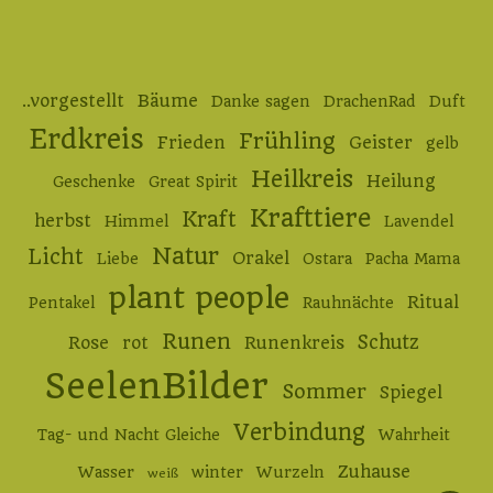
..vorgestellt
Bäume
Danke sagen
DrachenRad
Duft
Erdkreis
Frühling
Frieden
Geister
gelb
Heilkreis
Heilung
Geschenke
Great Spirit
Krafttiere
Kraft
herbst
Himmel
Lavendel
Natur
Licht
Orakel
Liebe
Ostara
Pacha Mama
plant people
Ritual
Pentakel
Rauhnächte
Runen
Schutz
Rose
rot
Runenkreis
SeelenBilder
Sommer
Spiegel
Verbindung
Tag- und Nacht Gleiche
Wahrheit
Zuhause
Wasser
winter
Wurzeln
weiß