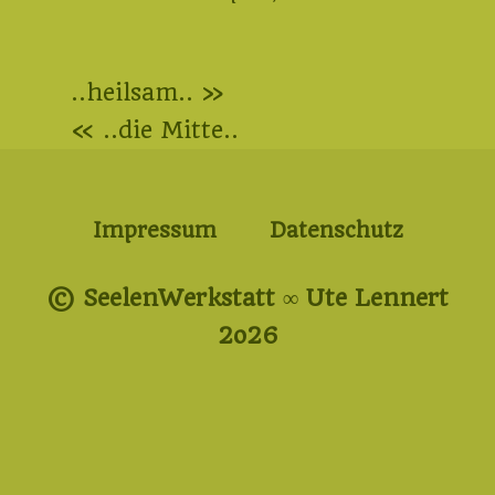
2023
Beitragsnavigation
..heilsam.. »
« ..die Mitte..
Impressum
Datenschutz
© SeelenWerkstatt ∞ Ute Lennert
2o26