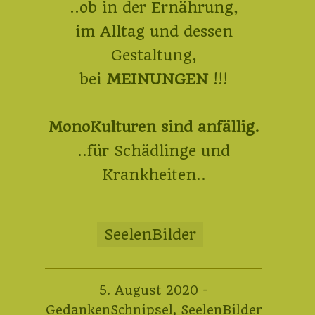
..ob in der Ernährung,
im Alltag und dessen
Gestaltung,
bei
MEINUNGEN
!!!
MonoKulturen sind anfällig.
..für Schädlinge und
Krankheiten..
SeelenBilder
15.
5. August 2020
-
Januar
GedankenSchnipsel
,
SeelenBilder