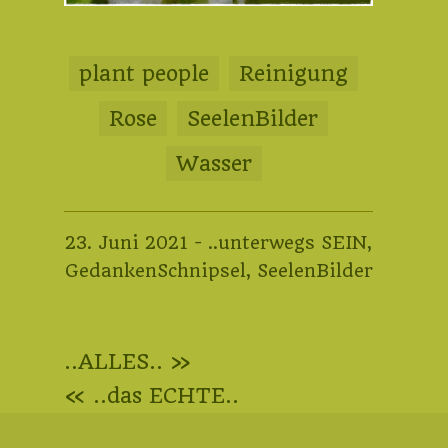
plant people
Reinigung
Rose
SeelenBilder
Wasser
17.
23. Juni 2021
-
..unterwegs SEIN
,
Januar
GedankenSchnipsel
,
SeelenBilder
2023
Beitragsnavigation
..ALLES.. »
« ..das ECHTE..