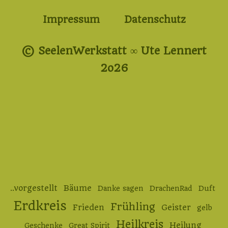
Impressum
Datenschutz
© SeelenWerkstatt ∞ Ute Lennert
2o26
..vorgestellt
Bäume
Danke sagen
DrachenRad
Duft
Erdkreis
Frühling
Frieden
Geister
gelb
Heilkreis
Heilung
Geschenke
Great Spirit